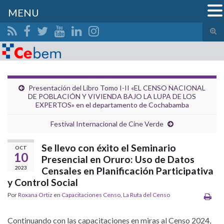
MENU
Alte
el
Search for:
form
de
bús
Presentación del Libro Tomo I-II «EL CENSO NACIONAL
DE POBLACIÓN Y VIVIENDA BAJO LA LUPA DE LOS
EXPERTOS» en el departamento de Cochabamba
Festival Internacional de Cine Verde
Se llevo con éxito el Seminario
OCT
10
Presencial en Oruro: Uso de Datos
2023
Censales en Planificación Participativa
y Control Social
Por
Roxana Ortiz
en
Capacitaciones Censo
,
La Ruta del Censo
Continuando con las capacitaciones en miras al Censo 2024,