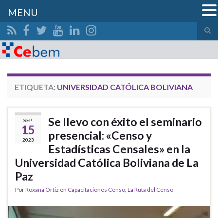
MENU
Alte
el
Search for:
form
de
bús
ETIQUETA:
UNIVERSIDAD CATÓLICA BOLIVIANA
Se llevo con éxito el seminario
SEP
15
presencial: «Censo y
2023
Estadísticas Censales» en la
Universidad Católica Boliviana de La
Paz
Por
Roxana Ortiz
en
Capacitaciones Censo
,
La Ruta del Censo