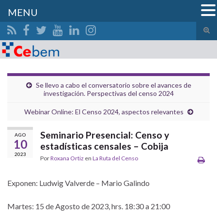
MENU
Alte
el
Search for:
form
de
bús
Se llevo a cabo el conversatorio sobre el avances de
investigación. Perspectivas del censo 2024
Webinar Online: El Censo 2024, aspectos relevantes
Seminario Presencial: Censo y
AGO
10
estadísticas censales – Cobija
2023
Por
Roxana Ortiz
en
La Ruta del Censo
Exponen: Ludwig Valverde – Mario Galindo
Martes: 15 de Agosto de 2023, hrs. 18:30 a 21:00