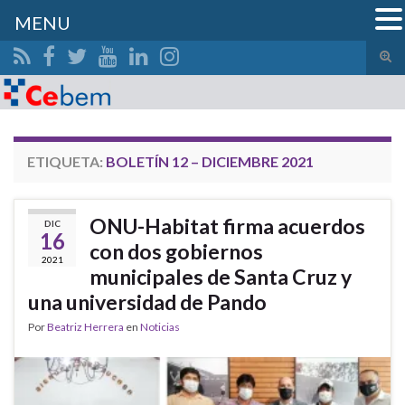
MENU
Alte
el
Search for:
form
de
bús
ETIQUETA:
BOLETÍN 12 – DICIEMBRE 2021
ONU-Habitat firma acuerdos
DIC
16
con dos gobiernos
2021
municipales de Santa Cruz y
una universidad de Pando
Por
Beatriz Herrera
en
Noticias