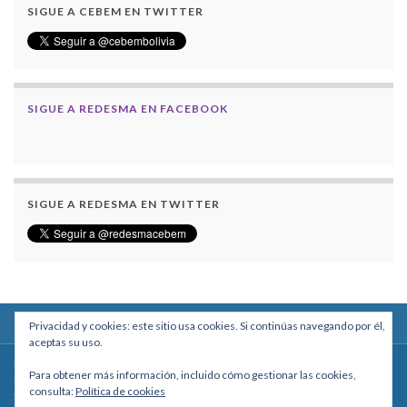
SIGUE A CEBEM EN TWITTER
SIGUE A REDESMA EN FACEBOOK
SIGUE A REDESMA EN TWITTER
Privacidad y cookies: este sitio usa cookies. Si continúas navegando por él,
aceptas su uso.
Centro Boliviano de Estudios Multidisciplinarios
Para obtener más información, incluido cómo gestionar las cookies,
Calle Macario Pinilla # 2588 esq. Av. Arce, Edificio Arcadia, Mezzanine, Of. 101
consulta:
Política de cookies
- La Paz, Bolivia