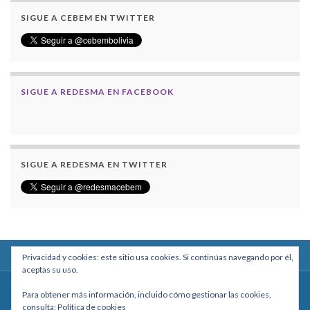
SIGUE A CEBEM EN TWITTER
SIGUE A REDESMA EN FACEBOOK
SIGUE A REDESMA EN TWITTER
Privacidad y cookies: este sitio usa cookies. Si continúas navegando por él,
aceptas su uso.
Centro Boliviano de Estudios Multidisciplinarios
Para obtener más información, incluido cómo gestionar las cookies,
Calle Macario Pinilla # 2588 esq. Av. Arce, Edificio Arcadia, Mezzanine, Of. 101
consulta:
Política de cookies
- La Paz, Bolivia