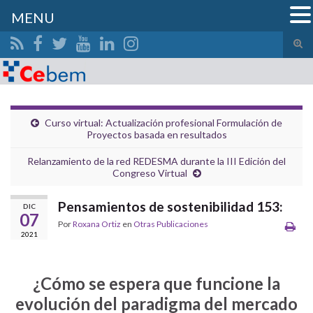
MENU
Alte
el
Search for:
form
de
bús
Curso virtual: Actualización profesional Formulación de
Proyectos basada en resultados
Relanzamiento de la red REDESMA durante la III Edición del
Congreso Virtual
Pensamientos de sostenibilidad 153:
DIC
07
Por
Roxana Ortiz
en
Otras Publicaciones
2021
¿Cómo se espera que funcione la
evolución del paradigma del mercado