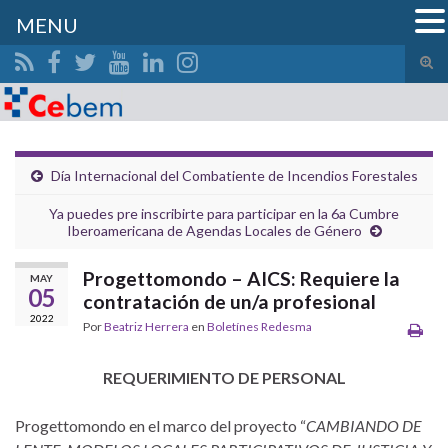
MENU
Alte
el
Search for:
form
de
bús
Día Internacional del Combatiente de Incendios Forestales
Ya puedes pre inscribirte para participar en la 6a Cumbre
Iberoamericana de Agendas Locales de Género
Progettomondo – AICS: Requiere la
MAY
05
contratación de un/a profesional
2022
Por
Beatriz Herrera
en
Boletínes Redesma
REQUERIMIENTO DE PERSONAL
Progettomondo en el marco del proyecto “
CAMBIANDO DE