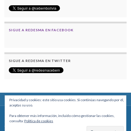
SIGUE A REDESMA EN FACEBOOK
SIGUE A REDESMA EN TWITTER
Privacidad y cookies: este sitio usa cookies. Si continúas navegando por él,
aceptas su uso.
Centro Boliviano de Estudios Multidisciplinarios
Para obtener más información, incluido cómo gestionar las cookies,
Calle Macario Pinilla # 2588 esq. Av. Arce, Edificio Arcadia, Mezzanine, Of. 101
consulta:
Política de cookies
- La Paz, Bolivia
Teléfono: +591 2431818 - Celular: +591 73027636