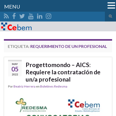
MENU
Alte
el
Search for:
form
de
bús
ETIQUETA:
REQUERIMIENTO DE UN PROFESIONAL
Progettomondo – AICS:
MAY
05
Requiere la contratación de
2022
un/a profesional
Por
Beatriz Herrera
en
Boletínes Redesma