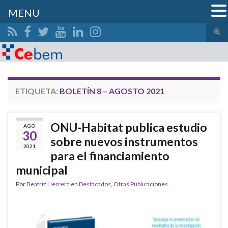
MENU
Alte
el
Search for:
form
de
bús
ETIQUETA:
BOLETÍN 8 – AGOSTO 2021
ONU-Habitat publica estudio
AGO
30
sobre nuevos instrumentos
2021
para el financiamiento
municipal
Por
Beatriz Herrera
en
Destacados
,
Otras Publicaciones