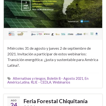
Miércoles 31 de agosto y jueves 2 de septiembre de
2021. Invitación a participar de estos webinarios:
Transición energética: ¿justa y sustentable para América
Latina?.
Alternativas y riesgos
,
Boletín 8 - Agosto 2021
,
En
América Latina
,
RLIE - CEDLA
,
Webinarios
Feria Forestal Chiquitanía
AGO
24