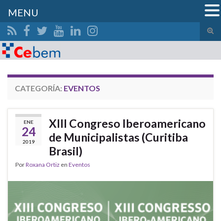
MENU
Alte
el
Search for:
form
de
bús
CATEGORÍA:
EVENTOS
XIII Congreso Iberoamericano
ENE
24
de Municipalistas (Curitiba
2019
Brasil)
Por
Roxana Ortiz
en
Eventos