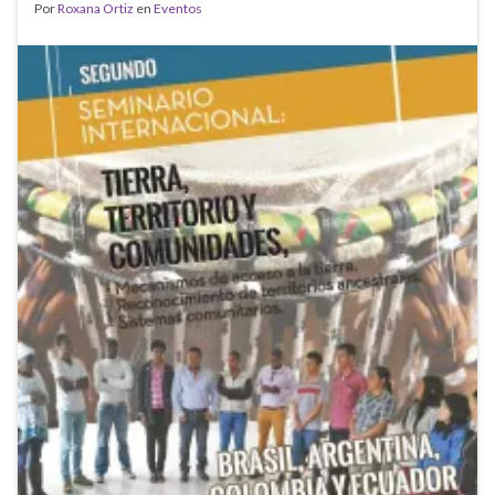
Por
Roxana Ortiz
en
Eventos