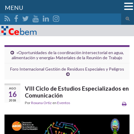
MENU
Alte
el
Search for:
form
de
bús
«Oportunidades de la coordinación intersectorial en agua,
alimentación y energía» Materiales de la Reunión de Trabajo
Foro Internacional Gestión de Residuos Especiales y Peligros
VIII Ciclo de Estudios Especializados en
AGO
16
Comunicación
2018
Por
Roxana Ortiz
en
Eventos