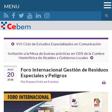
MENU
Alte
el
Search for:
form
de
bús
VIII Ciclo de Estudios Especializados en Comunicación
Invitación a la Mesa de buenas prácticas en ODS de la Cumbre
Hemisférica de Alcaldes y Gobiernos Locales
Foro Internacional Gestión de Residuos
AGO
20
Especiales y Peligros
2018
Por
Roxana Ortiz
en
Eventos