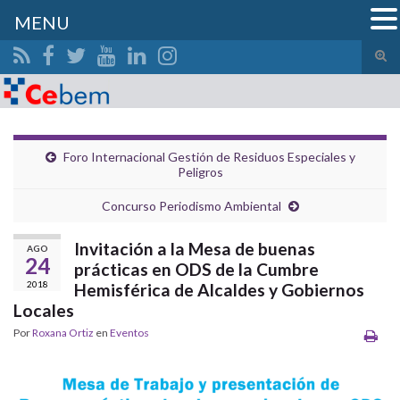
MENU
Alte
el
Search for:
form
de
bús
Foro Internacional Gestión de Residuos Especiales y
Peligros
Concurso Periodismo Ambiental
Invitación a la Mesa de buenas
AGO
24
prácticas en ODS de la Cumbre
2018
Hemisférica de Alcaldes y Gobiernos
Locales
Por
Roxana Ortiz
en
Eventos