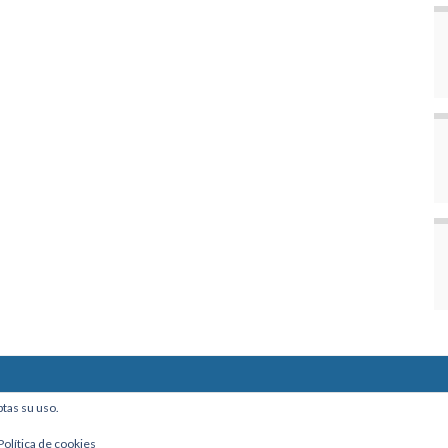
ine, Of. 101 - La Paz, Bolivia
ptas su uso.
Política de cookies