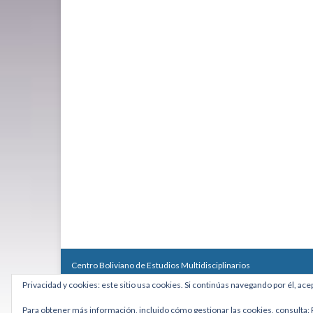
Centro Boliviano de Estudios Multidisciplinarios
Calle Macario Pinilla # 2588 esq. Av. Arce, Edificio Arcadia, Mezzan
Privacidad y cookies: este sitio usa cookies. Si continúas navegando por él, ace
Teléfono: +591 2431818 - Celular: +591 73027636
cebem@cebem.org
Para obtener más información, incluido cómo gestionar las cookies, consulta: