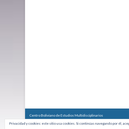
Centro Boliviano de Estudios Multidisciplinarios
Calle Macario Pinilla # 2588 esq. Av. Arce, Edificio Arcadia, Mezzan
Privacidad y cookies: este sitio usa cookies. Si continúas navegando por él, ace
Teléfono: +591 2431818 - Celular: +591 73027636