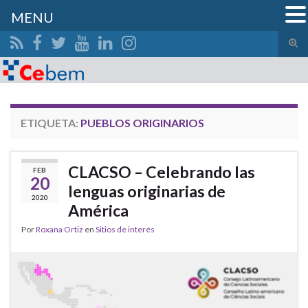
MENU
Alte
el
Search for:
form
de
bús
ETIQUETA:
PUEBLOS ORIGINARIOS
CLACSO – Celebrando las
FEB
20
lenguas originarias de
2020
América
Por
Roxana Ortiz
en
Sitios de interés