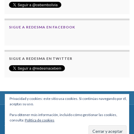
SIGUE A REDESMA EN FACEBOOK
SIGUE A REDESMA EN TWITTER
Privacidad y cookies: este sitio usa cookies. Si continúas navegando por él,
aceptas su uso.
Centro Boliviano de Estudios Multidisciplinarios
Para obtener más información, incluido cómo gestionar las cookies,
Calle Macario Pinilla # 2588 esq. Av. Arce, Edificio Arcadia, Mezzanine, Of. 101
consulta:
Política de cookies
- La Paz, Bolivia
Teléfono: +591 2431818 - Celular: +591 73027636
cebem@cebem.org