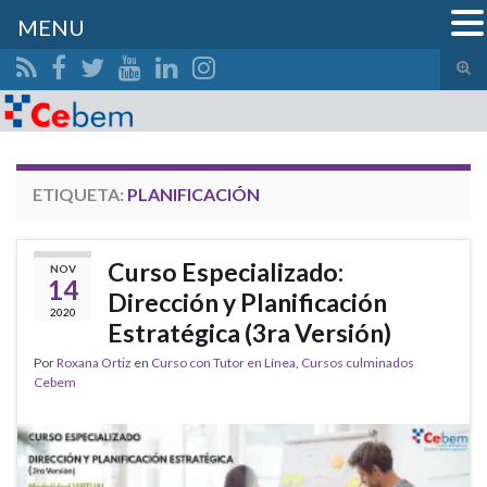
MENU
Alte
el
Search for:
form
de
bús
ETIQUETA:
PLANIFICACIÓN
Curso Especializado:
NOV
14
Dirección y Planificación
2020
Estratégica (3ra Versión)
Por
Roxana Ortiz
en
Curso con Tutor en Línea
,
Cursos culminados
Cebem