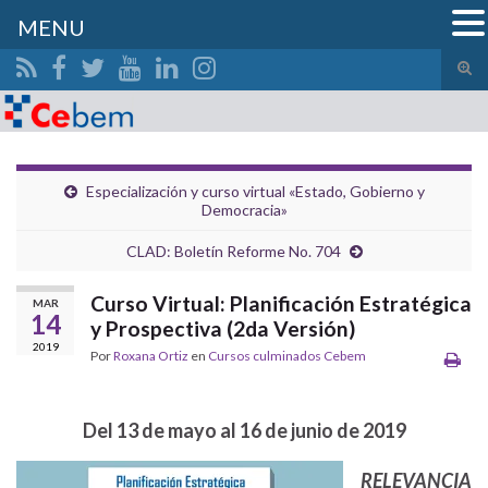
MENU
Alte
el
Search for:
form
de
bús
Especialización y curso virtual «Estado, Gobierno y
Democracia»
CLAD: Boletín Reforme No. 704
Curso Virtual: Planificación Estratégica
MAR
14
y Prospectiva (2da Versión)
2019
Por
Roxana Ortiz
en
Cursos culminados Cebem
Del 13 de mayo al 16 de junio de 2019
RELEVANCIA