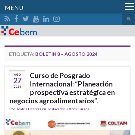
MENU
Alte
el
Search for:
form
de
bús
ETIQUETA:
BOLETIN 8 – AGOSTO 2024
Curso de Posgrado
AGO
27
Internacional: “Planeación
2024
prospectiva estratégica en
negocios agroalimentarios”.
Por
Beatriz Herrera
en
Destacados
,
Otros Cursos