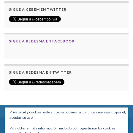
SIGUE A CEBEM EN TWITTER
SIGUE A REDESMA EN FACEBOOK
SIGUE A REDESMA EN TWITTER
Privacidad y cookies: este sitio usa cookies. Si continúas navegando por él,
aceptas su uso.
Centro Boliviano de Estudios Multidisciplinarios
Para obtener más información, incluido cómo gestionar las cookies,
Calle Macario Pinilla # 2588 esq. Av. Arce, Edificio Arcadia, Mezzanine, Of. 101