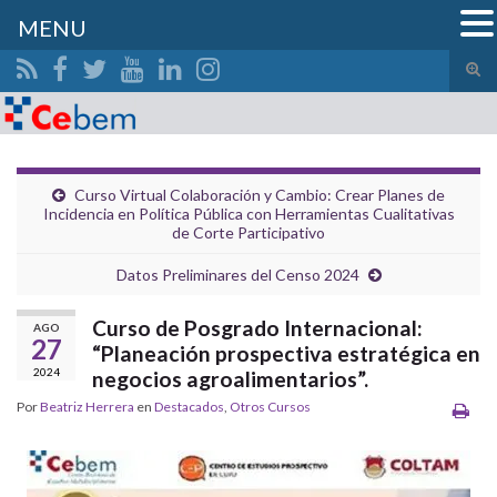
MENU
Alte
el
Search for:
form
de
bús
Curso Virtual Colaboración y Cambio: Crear Planes de
Incidencia en Política Pública con Herramientas Cualitativas
de Corte Participativo
Datos Preliminares del Censo 2024
Curso de Posgrado Internacional:
AGO
27
“Planeación prospectiva estratégica en
2024
negocios agroalimentarios”.
Por
Beatriz Herrera
en
Destacados
,
Otros Cursos