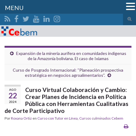
MENU
Alte
el
Search for:
form
de
bús
Expansión de la minería aurífera en comunidades indígenas
de la Amazonía boliviana. El caso de Ixiamas
Curso de Posgrado Internacional: “Planeación prospectiva
estratégica en negocios agroalimentarios”.
Curso Virtual Colaboración y Cambio:
AGO
22
Crear Planes de Incidencia en Política
2024
Pública con Herramientas Cualitativas
de Corte Participativo
Por
Roxana Ortiz
en
Curso con Tutor en Línea
,
Cursos culminados Cebem