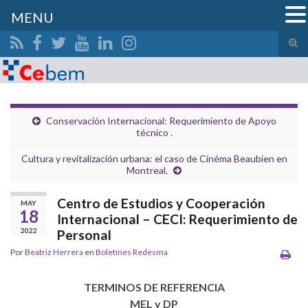
MENU
Alte
el
Search for:
form
de
bús
Conservación Internacional: Requerimiento de Apoyo
técnico .
Cultura y revitalización urbana: el caso de Cinéma Beaubien en
Montreal.
Centro de Estudios y Cooperación
MAY
18
Internacional – CECI: Requerimiento de
2022
Personal
Por
Beatriz Herrera
en
Boletínes Redesma
TERMINOS DE REFERENCIA
MEL y DP