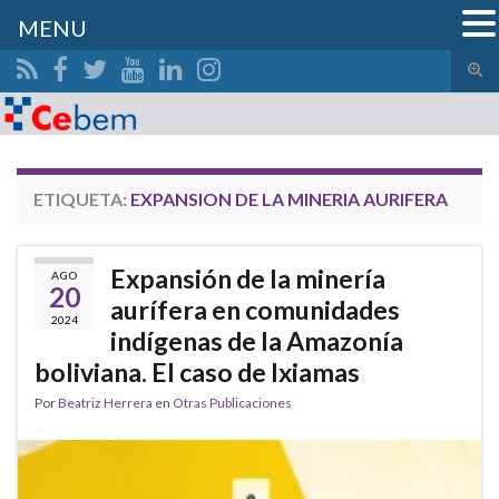
MENU
Alte
el
Search for:
form
de
bús
ETIQUETA:
EXPANSION DE LA MINERIA AURIFERA
Expansión de la minería
AGO
20
aurífera en comunidades
2024
indígenas de la Amazonía
boliviana. El caso de Ixiamas
Por
Beatriz Herrera
en
Otras Publicaciones