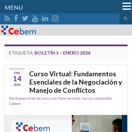
MENU
Alte
el
Search for:
form
de
bús
ETIQUETA:
BOLETÍN 1 – ENERO 2026
Curso Virtual: Fundamentos
ENE
14
Esenciales de la Negociación y
2026
Manejo de Conflictos
Por
Roxana Ortiz
en
Curso con Tutor en Línea
,
Cursos culminados
Cebem