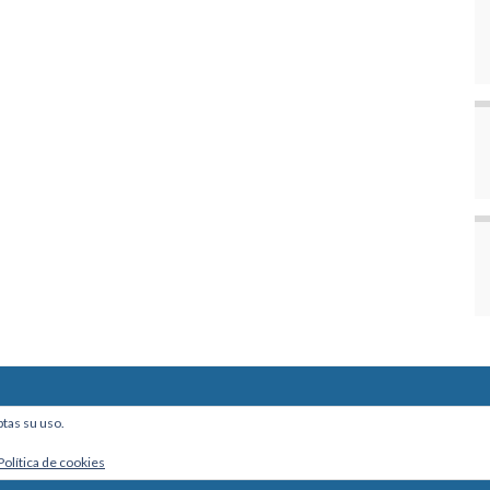
ine, Of. 101 - La Paz, Bolivia
ptas su uso.
Política de cookies