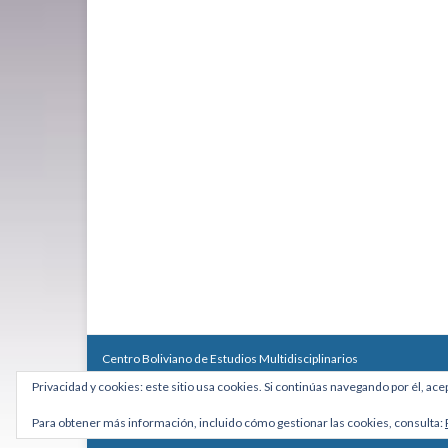
Centro Boliviano de Estudios Multidisciplinarios
Calle Macario Pinilla # 2588 esq. Av. Arce, Edificio Arcadia, Mezzan
Privacidad y cookies: este sitio usa cookies. Si continúas navegando por él, ace
Teléfono: +591 2431818 - Celular: +591 73027636
cebem@cebem.org
Para obtener más información, incluido cómo gestionar las cookies, consulta:
Hecho con
por
Graphene Themes
.