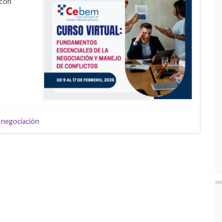
 con
,
negociación