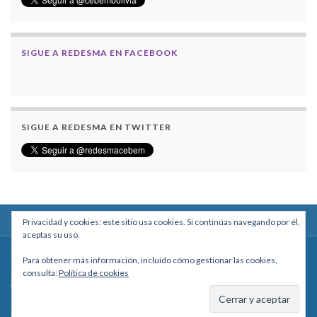
SIGUE A REDESMA EN FACEBOOK
SIGUE A REDESMA EN TWITTER
Privacidad y cookies: este sitio usa cookies. Si continúas navegando por él,
aceptas su uso.
Centro Boliviano de Estudios Multidisciplinarios
Para obtener más información, incluido cómo gestionar las cookies,
Calle Macario Pinilla # 2588 esq. Av. Arce, Edificio Arcadia, Mezzanine, Of. 101
consulta:
Política de cookies
- La Paz, Bolivia
Teléfono: +591 2431818 - Celular: +591 73027636
cebem@cebem.org
Hecho con
por
Graphene Themes
.