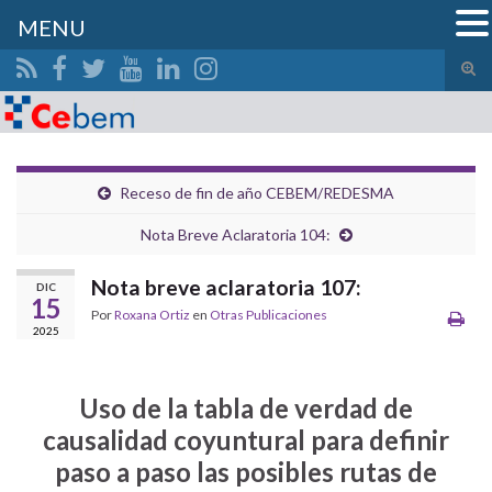
MENU
Alte
el
Search for:
form
de
bús
Receso de fin de año CEBEM/REDESMA
Nota Breve Aclaratoria 104:
Nota breve aclaratoria 107:
DIC
15
Por
Roxana Ortiz
en
Otras Publicaciones
2025
Uso de la tabla de verdad de
causalidad coyuntural para definir
paso a paso las posibles rutas de