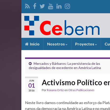
Inicio
Nosotros
Proyectos
Cu
Mercados y Bárbaros: La persistencia de las
desigualdades de excedente en América Latina
Activismo Político e
JUN
01
Por
Roxana Ortiz
en
Otras Publicaciones
2016
Neste livro damos continuidade ao esforço da Pla
rumos da democracia na América Latina e no mundo,