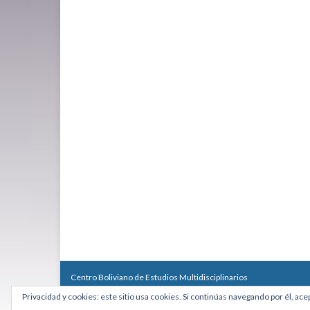
Centro Boliviano de Estudios Multidisciplinarios
Calle Macario Pinilla # 2588 esq. Av. Arce, Edificio Arcadia, Mezzan
Privacidad y cookies: este sitio usa cookies. Si continúas navegando por él, ace
Teléfono: +591 2431818 - Celular: +591 73027636