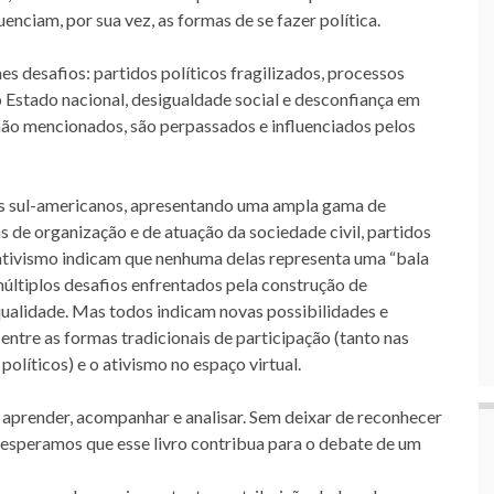
nciam, por sua vez, as formas de se fazer política.
desafios: partidos políticos fragilizados, processos
o Estado nacional, desigualdade social e desconfiança em
 não mencionados, são perpassados e influenciados pelos
ses sul-americanos, apresentando uma ampla gama de
 de organização e de atuação da sociedade civil, partidos
rativismo indicam que nenhuma delas representa uma “bala
múltiplos desafios enfrentados pela construção de
qualidade. Mas todos indicam novas possibilidades e
entre as formas tradicionais de participação (tanto nas
olíticos) e o ativismo no espaço virtual.
 aprender, acompanhar e analisar. Sem deixar de reconhecer
, esperamos que esse livro contribua para o debate de um