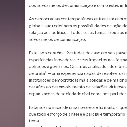
dos novos meios de comunicação e como estes influe
As democracias contemporâneas enfrentam enormes 
globais que redefinem as possibilidades de ação d
relação aos políticos. Todos esses temas, e outros
novos meios de comunicação.
Este livro contém 19 estudos de caso em seis paí
experiências inovadoras e seus impactos nas formas
políticos e governos. Os casos analisados de cibe
de prata” — uma experiência capaz de resolver os 
instituições democráticas mais sólidas e de maior 
desafios ao desenvolvimento de relações virtuosas 
organizações da sociedade civil como nos partidos p
Estamos no início de uma nova era e há muito o que
que todo esforço de síntese é parcial e temporário
tema