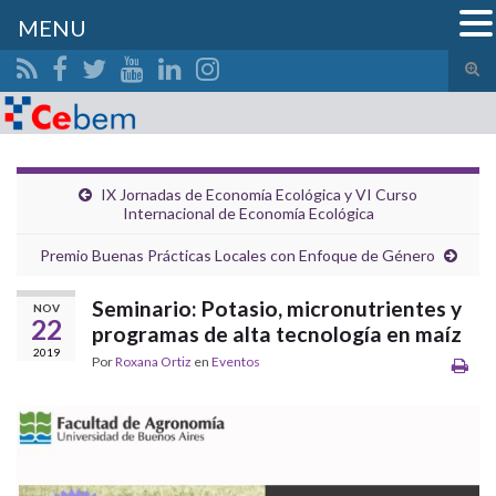
MENU
Alte
el
Search for:
form
de
bús
IX Jornadas de Economía Ecológica y VI Curso
Internacional de Economía Ecológica
Premio Buenas Prácticas Locales con Enfoque de Género
Seminario: Potasio, micronutrientes y
NOV
22
programas de alta tecnología en maíz
2019
Por
Roxana Ortiz
en
Eventos