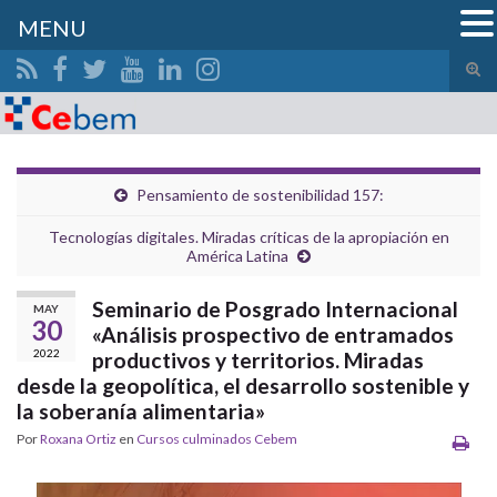
MENU
Alte
el
Search for:
form
de
bús
Pensamiento de sostenibilidad 157:
Tecnologías digitales. Miradas críticas de la apropiación en
América Latina
Seminario de Posgrado Internacional
MAY
30
«Análisis prospectivo de entramados
2022
productivos y territorios. Miradas
desde la geopolítica, el desarrollo sostenible y
la soberanía alimentaria»
Por
Roxana Ortiz
en
Cursos culminados Cebem