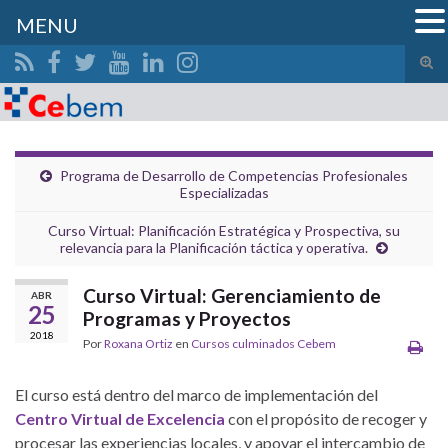
MENU
Alte
el
Search for:
form
de
bús
Programa de Desarrollo de Competencias Profesionales
Especializadas
Curso Virtual: Planificación Estratégica y Prospectiva, su
relevancia para la Planificación táctica y operativa.
Curso Virtual: Gerenciamiento de
ABR
25
Programas y Proyectos
2018
Por
Roxana Ortiz
en
Cursos culminados Cebem
El curso está dentro del marco de implementación del
Centro Virtual de Excelencia
con el propósito de recoger y
procesar las experiencias locales, y apoyar el intercambio de