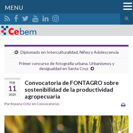
MENU
Alte
el
Search for:
form
de
bús
Diplomado en Interculturalidad, Niñez y Adolescencia
Primer concurso de fotografía urbana. Urbanismos y
desigualdad en Santa Cruz
Convocatoria de FONTAGRO sobre
FEB
11
sostenibilidad de la productividad
2020
agropecuaria
Por
Roxana Ortiz
en
Convocatorias