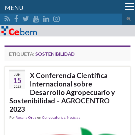
MENU
Alte
el
Search for:
form
de
bús
ETIQUETA:
SOSTENIBILIDAD
X Conferencia Científica
JUN
15
Internacional sobre
2023
Desarrollo Agropecuario y
Sostenibilidad – AGROCENTRO
2023
Por
Roxana Ortiz
en
Convocatorias
,
Noticias