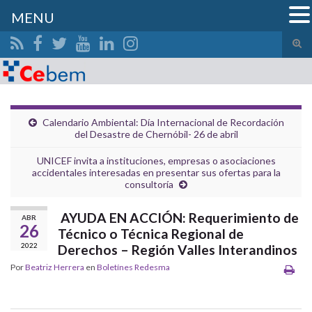
MENU
Alte
el
Search for:
form
de
bús
Calendario Ambiental: Día Internacional de Recordación
del Desastre de Chernóbil- 26 de abril
UNICEF invita a instituciones, empresas o asociaciones
accidentales interesadas en presentar sus ofertas para la
consultoría
AYUDA EN ACCIÓN: Requerimiento de
ABR
26
Técnico o Técnica Regional de
2022
Derechos – Región Valles Interandinos
Por
Beatriz Herrera
en
Boletínes Redesma