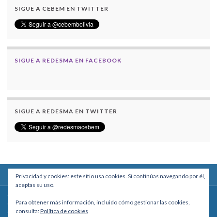
SIGUE A CEBEM EN TWITTER
SIGUE A REDESMA EN FACEBOOK
SIGUE A REDESMA EN TWITTER
Privacidad y cookies: este sitio usa cookies. Si continúas navegando por él,
aceptas su uso.
Centro Boliviano de Estudios Multidisciplinarios
Para obtener más información, incluido cómo gestionar las cookies,
Calle Macario Pinilla # 2588 esq. Av. Arce, Edificio Arcadia, Mezzanine, Of. 101
consulta:
Política de cookies
- La Paz, Bolivia