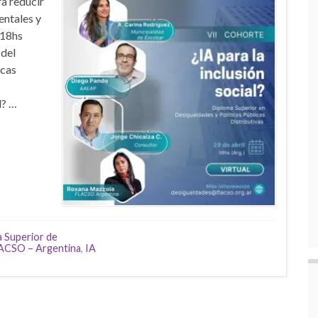
ra reducir
entales y
 18hs
 del
icas
l? …
 Superior de
ACSO – Argentina
,
IA