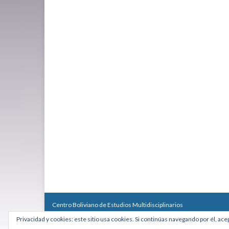
Centro Boliviano de Estudios Multidisciplinarios
Calle Macario Pinilla # 2588 esq. Av. Arce, Edificio Arcadia, Mezzan
Privacidad y cookies: este sitio usa cookies. Si continúas navegando por él, ace
Teléfono: +591 2431818 - Celular: +591 73027636