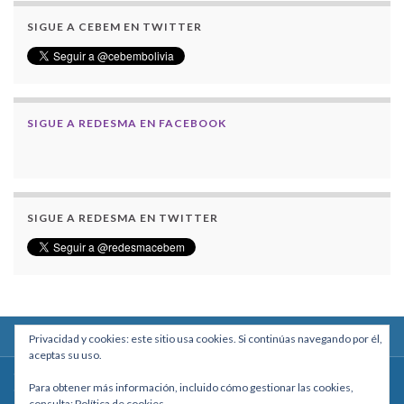
SIGUE A CEBEM EN TWITTER
SIGUE A REDESMA EN FACEBOOK
SIGUE A REDESMA EN TWITTER
Privacidad y cookies: este sitio usa cookies. Si continúas navegando por él,
aceptas su uso.
Centro Boliviano de Estudios Multidisciplinarios
Para obtener más información, incluido cómo gestionar las cookies,
Calle Macario Pinilla # 2588 esq. Av. Arce, Edificio Arcadia, Mezzanine, Of. 101
consulta:
Política de cookies