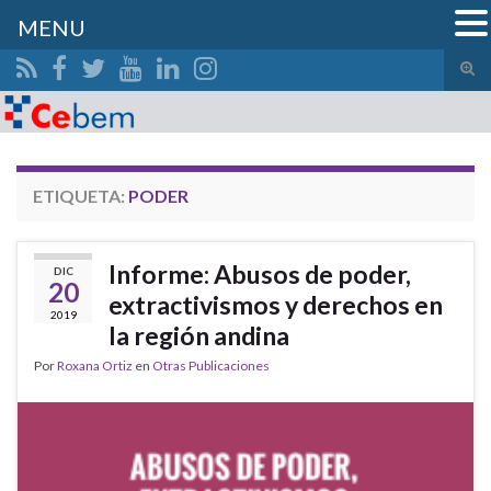
MENU
Alte
el
Search for:
form
de
bús
ETIQUETA:
PODER
Informe: Abusos de poder,
DIC
20
extractivismos y derechos en
2019
la región andina
Por
Roxana Ortiz
en
Otras Publicaciones