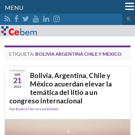
MENU
Alte
el
Search for:
form
de
bús
ETIQUETA:
BOLIVIA ARGENTINA CHILE Y MEXICO
Bolivia, Argentina, Chile y
ABR
21
México acuerdan elevar la
2022
temática del litio a un
congreso internacional
Por
Beatriz Herrera
en
Boletin