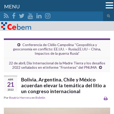
MENU
Alte
el
Search for:
form
de
bús
Conferencia de Clélio Campolina “Geopolítica y
geoconomía en conflicto: EE.UU. – Rusia,EE.UU – China,
Impactos de la guerra Rusia”
22 de abril, Día Internacional de la Madre Tierra y los desafíos
2022 señalados en el informe “Fronteras” del PNUMA
Bolivia, Argentina, Chile y México
ABR
21
acuerdan elevar la temática del litio a
2022
un congreso internacional
Por
Beatriz Herrera
en
Boletin