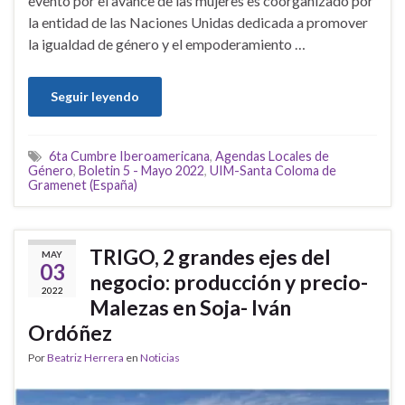
evento por el avance de las mujeres es coorganizado por
la entidad de las Naciones Unidas dedicada a promover
la igualdad de género y el empoderamiento …
Seguir leyendo
6ta Cumbre Iberoamericana
,
Agendas Locales de
Género
,
Boletin 5 - Mayo 2022
,
UIM-Santa Coloma de
Gramenet (España)
TRIGO, 2 grandes ejes del
MAY
03
negocio: producción y precio-
2022
Malezas en Soja- Iván
Ordóñez
Por
Beatriz Herrera
en
Noticias