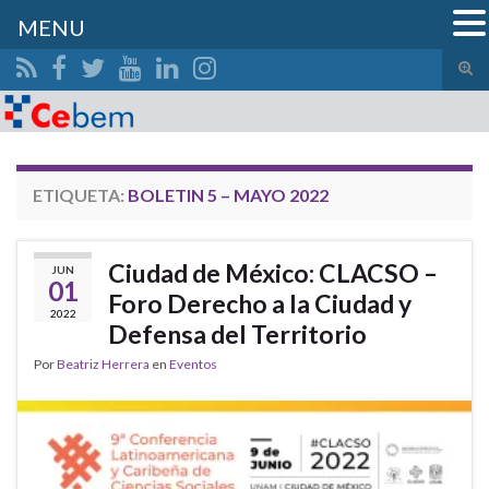
MENU
Alte
el
Search for:
form
de
bús
ETIQUETA:
BOLETIN 5 – MAYO 2022
Ciudad de México: CLACSO –
JUN
01
Foro Derecho a la Ciudad y
2022
Defensa del Territorio
Por
Beatriz Herrera
en
Eventos