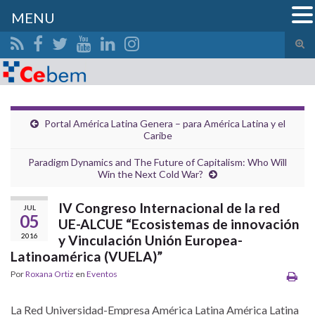
MENU
Alte
el
Search for:
form
de
bús
Portal América Latina Genera – para América Latina y el
Caribe
Paradigm Dynamics and The Future of Capitalism: Who Will
Win the Next Cold War?
IV Congreso Internacional de la red
JUL
05
UE-ALCUE “Ecosistemas de innovación
2016
y Vinculación Unión Europea-
Latinoamérica (VUELA)”
Por
Roxana Ortiz
en
Eventos
La Red Universidad-Empresa América Latina América Latina