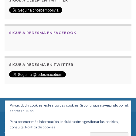
SIGUE A CEBEM EN TWITTER
SIGUE A REDESMA EN FACEBOOK
SIGUE A REDESMA EN TWITTER
Privacidad y cookies: este sitio usa cookies. Si continúas navegando por él,
aceptas su uso.
Centro Boliviano de Estudios Multidisciplinarios
Para obtener más información, incluido cómo gestionar las cookies,
Calle Macario Pinilla # 2588 esq. Av. Arce, Edificio Arcadia, Mezzanine, Of. 101
consulta:
Política de cookies
- La Paz, Bolivia
Teléfono: +591 2431818 - Celular: +591 73027636