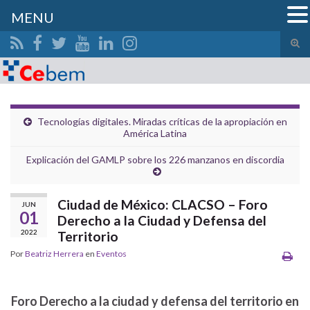
MENU
Alte
el
Search for:
form
de
bús
Tecnologías digitales. Miradas críticas de la apropiación en
América Latina
Explicación del GAMLP sobre los 226 manzanos en discordia
Ciudad de México: CLACSO – Foro
JUN
01
Derecho a la Ciudad y Defensa del
2022
Territorio
Por
Beatriz Herrera
en
Eventos
Foro Derecho a la ciudad y defensa del territorio en