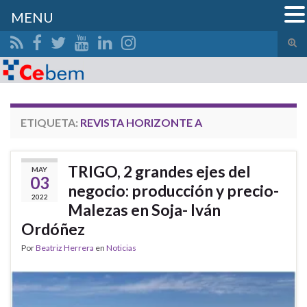
MENU
Alte
el
Search for:
form
de
bús
ETIQUETA:
REVISTA HORIZONTE A
TRIGO, 2 grandes ejes del
MAY
03
negocio: producción y precio-
2022
Malezas en Soja- Iván
Ordóñez
Por
Beatriz Herrera
en
Noticias