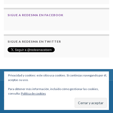
SIGUE A REDESMA EN FACEBOOK
SIGUE A REDESMA EN TWITTER
Privacidad y cookies: este sitio usa cookies. Si continúas navegando por él,
aceptas su uso.
Centro Boliviano de Estudios Multidisciplinarios
Para obtener más información, incluido cómo gestionar las cookies,
Calle Macario Pinilla # 2588 esq. Av. Arce, Edificio Arcadia, Mezzanine, Of. 101
consulta:
Política de cookies
- La Paz, Bolivia
Teléfono: +591 2431818 - Celular: +591 73027636
cebem@cebem.org
Hecho con
por
Graphene Themes
.