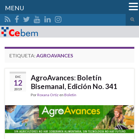
MENU
Alte
el
Search for:
form
de
bús
ETIQUETA:
AGROAVANCES
AgroAvances: Boletín
DIC
12
Bisemanal, Edición No. 341
2019
Por
Roxana Ortiz
en
Boletin