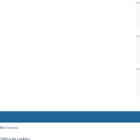
ine, Of. 101 - La Paz, Bolivia
ptas su uso.
Política de cookies