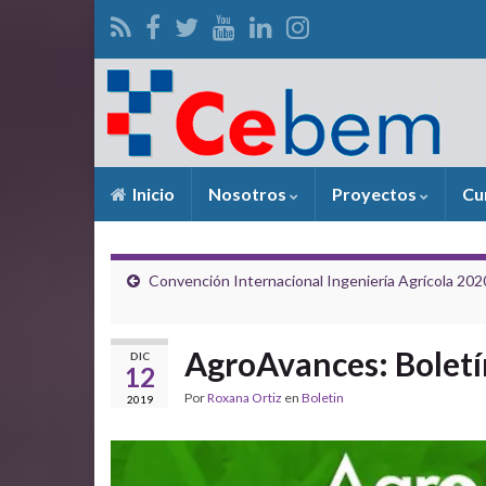
Inicio
Nosotros
Proyectos
Cu
Convención Internacional Ingeniería Agrícola 202
AgroAvances: Boletí
DIC
12
Por
Roxana Ortiz
en
Boletin
2019