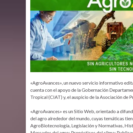
«AgroAvances», un nuevo servicio informativo edita
cuenta con el apoyo de la Gobernación Departament
Tropical (CIAT) y, el auspicio de la Asociación d
«AgroAvances» es un Sitio Web, orientado a difundir
del agro alrededor del mundo, cuyas temáticas tie
AgroBiotecnología, Legislación y Normativas, Hist
Mercados del agro; Pronósticos del clima; Publicac