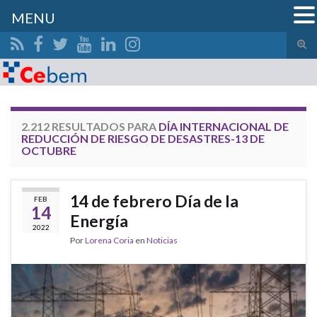
MENU
Alte
el
Search for:
form
de
bús
2.212 RESULTADOS PARA
DÍA INTERNACIONAL DE
REDUCCIÓN DE RIESGO DE DESASTRES-13 DE
OCTUBRE
14 de febrero Día de la
FEB
14
Energía
2022
Por
Lorena Coria
en
Noticias