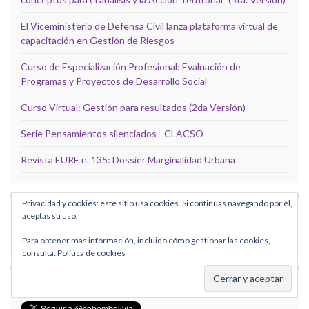
El Viceministerio de Defensa Civil lanza plataforma virtual de
capacitación en Gestión de Riesgos
Curso de Especialización Profesional: Evaluación de
Programas y Proyectos de Desarrollo Social
Curso Virtual: Gestión para resultados (2da Versión)
Serie Pensamientos silenciados - CLACSO
Revista EURE n. 135: Dossier Marginalidad Urbana
Privacidad y cookies: este sitio usa cookies. Si continúas navegando por él,
SIGUE A CEBEM EN FACEBOOK
aceptas su uso.
Para obtener más información, incluido cómo gestionar las cookies,
consulta:
Política de cookies
SIGUE A CEBEM EN TWITTER