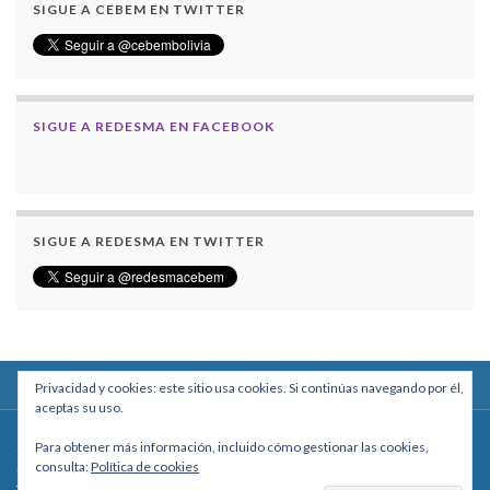
SIGUE A CEBEM EN TWITTER
SIGUE A REDESMA EN FACEBOOK
SIGUE A REDESMA EN TWITTER
Privacidad y cookies: este sitio usa cookies. Si continúas navegando por él,
aceptas su uso.
Centro Boliviano de Estudios Multidisciplinarios
Para obtener más información, incluido cómo gestionar las cookies,
Calle Macario Pinilla # 2588 esq. Av. Arce, Edificio Arcadia, Mezzanine, Of. 101
consulta:
Política de cookies
- La Paz, Bolivia
Teléfono: +591 2431818 - Celular: +591 73027636