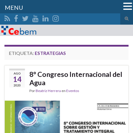
MENU
Alte
el
Search for:
form
de
bús
ETIQUETA:
ESTRATEGIAS
8° Congreso Internacional del
AGO
14
Agua
2020
Por
Beatriz Herrera
en
Eventos