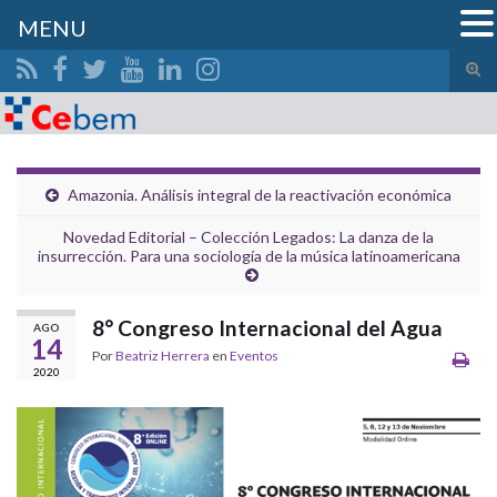
MENU
Alte
el
Search for:
form
de
bús
Amazonia. Análisis integral de la reactivación económica
Novedad Editorial – Colección Legados: La danza de la
insurrección. Para una sociología de la música latinoamericana
8° Congreso Internacional del Agua
AGO
14
Por
Beatriz Herrera
en
Eventos
2020