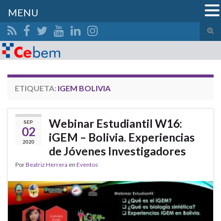
MENU
Alte
el
Search for:
form
de
bús
ETIQUETA:
IGEM BOLIVIA
Webinar Estudiantil W16:
SEP
02
iGEM – Bolivia. Experiencias
2020
de Jóvenes Investigadores
Por
Beatriz Herrera
en
Eventos