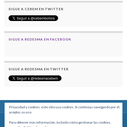
SIGUE A CEBEM EN TWITTER
SIGUE A REDESMA EN FACEBOOK
SIGUE A REDESMA EN TWITTER
Privacidad y cookies: este sitio usa cookies. Si continúas navegando por él,
aceptas su uso.
Centro Boliviano de Estudios Multidisciplinarios
Para obtener más información, incluido cómo gestionar las cookies,
Calle Macario Pinilla # 2588 esq. Av. Arce, Edificio Arcadia, Mezzanine, Of. 101