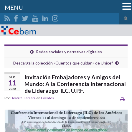
MENU
Alte
el
Search for:
form
de
bús
Redes sociales y narrativas digitales
Descarga la colección «Cuentos que cuidan» de Unicef
Invitación Embajadores y Amigos del
SEP
11
Mundo: A la Conferencia Internacional
2020
de Liderazgo-ILC. U.P.F.
Por
Beatriz Herrera
en
Eventos