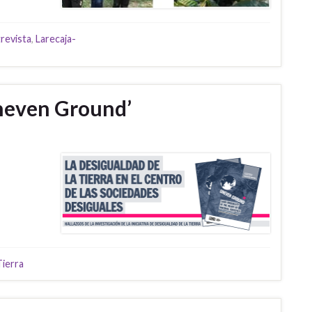
revista
,
Larecaja-
neven Ground’
Tierra