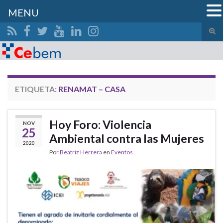
MENU
Alte
el
Search for:
form
de
bús
ETIQUETA:
RENAMAT – CASA
Hoy Foro: Violencia
NOV
25
Ambiental contra las Mujeres
2020
Por
Beatriz Herrera
en
Eventos