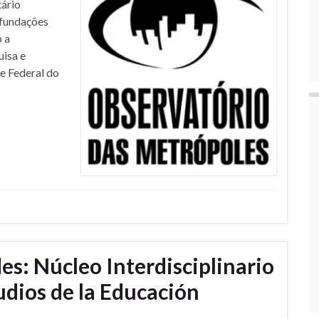
tário
(fundações
b a
uisa e
e Federal do
s: Núcleo Interdisciplinario
udios de la Educación