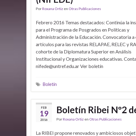
Por
Roxana Ortiz
en
Otras Publicaciones
Febrero 2016 Temas destacados: Continúa la ins
para el Programa de Posgrados en Políticas y
Administración de la Educación. Convocatoria a 
artículos para las revistas RELAPAE, RELEC y R
cohorte de la Diplomatura Superior en Análisis
Institucional y Organizaciones educativas. Cont
nifede@untref.edu.ar Ver boletín
Boletín
Boletín Ribei Nº2 d
FEB
19
Por
Roxana Ortiz
en
Otras Publicaciones
2016
La RIBEI propone renovados y ambiciosos objet