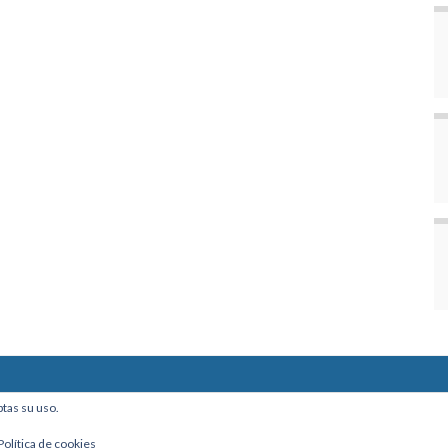
ine, Of. 101 - La Paz, Bolivia
ptas su uso.
Política de cookies