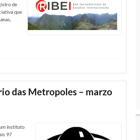
gistro de
ciativa que
canas,
io das Metropoles – marzo
um instituto
ais 97