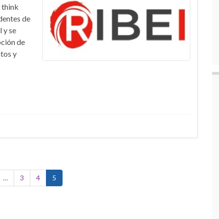
 think
dentes de
 y se
pción de
ntos y
…
3
4
5