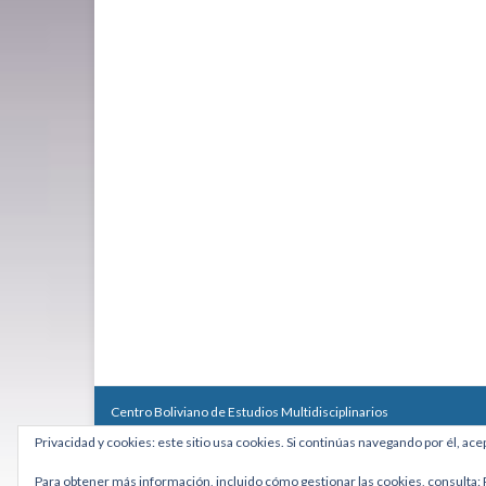
Centro Boliviano de Estudios Multidisciplinarios
Calle Macario Pinilla # 2588 esq. Av. Arce, Edificio Arcadia, Mezzan
Privacidad y cookies: este sitio usa cookies. Si continúas navegando por él, ace
Teléfono: +591 2431818 - Celular: +591 73027636
cebem@cebem.org
Para obtener más información, incluido cómo gestionar las cookies, consulta: